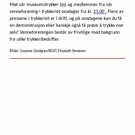
Samling
Møt vår museumstrykker
Imi
og medlemmer fra vår
Fristelser i museumsbutikken
venneforening i trykkeriet onsdager fra kl.
11.00 .
Flere av
IDDIS Café & Brasserie
pressene i trykkeriet er i drift, og på onsdagene kan du få
Venneforening
en demonstrasjon eller kanskje også få prøve å trykke noe
Iddisklubben
selv! Venneforeningen består av frivillige med bakgrunn
Om museet
fra ulike trykkeribedrifter.
Ansatte
Bilder: Susanne Sandgren/MUST, Elisabeth Tønnesen
Visste du at
SØK