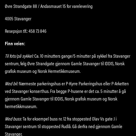
Øvre Strandgate 88 / Andasmauet 15 for varelevering
4005 Stavanger
Resepsjon tlf.: 458 73 846
Finn veien:
Til fots/på sykkel:
Ca. 10 minutters gange/5 minutter på sykkel fra Stavanger
sentrum, følg Øvre Strandgate gjennom Gamle Stavanger til IDDIS, Norsk
grafisk museum og Norsk Hermetikkmuseum.
Med bil:
Nærmeste parkeringshus er P-Kyrre Parkeringshus eller P-Arketten
ved Stavanger konserthus. Fra begge P-husene er det ca. 5 minutter å gå
gjennom Gamle Stavanger til IDDIS, Norsk grafisk museum og Norsk
hermetikkmuseum.
Med buss:
Ta for eksempel buss nr. 12 fra stoppested Olav Vs gate J i
Stavanger sentrum til stoppested Rudlå. Gå derfra ned gjennom Gamle
Stavanger.