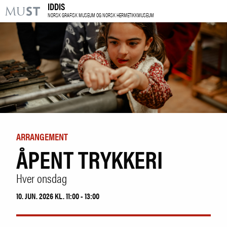
IDDIS
KR
M
NORSK GRAFISK MUSEUM OG NORSK HERMETIKKMUSEUM
BESØK OSS
UTSTILLINGER
ARRANGEMENTER
LÆRING
ARRANGEMENT
ÅPENT TRYKKERI
|
NO
ENG
Hver onsdag
Kjøp billett og årskort
10. JUN. 2026 KL. 11:00 - 13:00
Forskning
Utleie