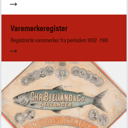
Samling
Fristelser i museumsbutikken
IDDIS Café & Brasserie
Venneforening
Varemerkeregister
Iddisklubben
Om museet
Registrerte varemerker fra perioden 1892- 1981
Ansatte
Visste du at
SØK