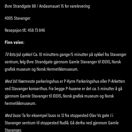
Øvre Strandgate 88 / Andasmauet 15 for varelevering
4005 Stavanger
Resepsjon tlf.: 458 73 846
Finn veien:
Til fots/på sykkel:
Ca. 10 minutters gange/5 minutter på sykkel fra Stavanger
sentrum, følg Øvre Strandgate gjennom Gamle Stavanger til IDDIS, Norsk
grafisk museum og Norsk Hermetikkmuseum.
Med bil:
Nærmeste parkeringshus er P-Kyrre Parkeringshus eller P-Arketten
ved Stavanger konserthus. Fra begge P-husene er det ca. 5 minutter å gå
gjennom Gamle Stavanger til IDDIS, Norsk grafisk museum og Norsk
hermetikkmuseum.
Med buss:
Ta for eksempel buss nr. 12 fra stoppested Olav Vs gate J i
Stavanger sentrum til stoppested Rudlå. Gå derfra ned gjennom Gamle
Stavanger.