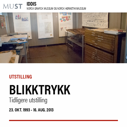
IDDIS
KR
M
NORSK GRAFISK MUSEUM OG NORSK HERMETIKKMUSEUM
BESØK OSS
UTSTILLINGER
ARRANGEMENTER
LÆRING
UTSTILLING
BLIKKTRYKK
|
NO
ENG
Tidligere utstilling
Kjøp billett og årskort
23. OKT. 1993 - 16. AUG. 2013
Forskning
Utleie