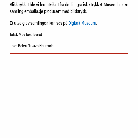
Samling
Blikktrykket ble videreutviklet fra det litografiske trykket. Museet har en
Fristelser i museumsbutikken
samling emballasje produsert med blikktrykk.
IDDIS Café & Brasserie
Et utvalg av samlingen kan ses på
Digitalt Museum
.
Venneforening
Iddisklubben
Tekst: May Tove Nyrud
Om museet
Foto: Belén Navazo Hourcade
Ansatte
Visste du at
SØK