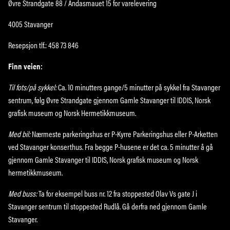
Øvre Strandgate 88 / Andasmauet 15 for varelevering
4005 Stavanger
Resepsjon tlf.: 458 73 846
Finn veien:
Til fots/på sykkel:
Ca. 10 minutters gange/5 minutter på sykkel fra Stavanger
sentrum, følg Øvre Strandgate gjennom Gamle Stavanger til IDDIS, Norsk
grafisk museum og Norsk Hermetikkmuseum.
Med bil:
Nærmeste parkeringshus er P-Kyrre Parkeringshus eller P-Arketten
ved Stavanger konserthus. Fra begge P-husene er det ca. 5 minutter å gå
gjennom Gamle Stavanger til IDDIS, Norsk grafisk museum og Norsk
hermetikkmuseum.
Med buss:
Ta for eksempel buss nr. 12 fra stoppested Olav Vs gate J i
Stavanger sentrum til stoppested Rudlå. Gå derfra ned gjennom Gamle
Stavanger.