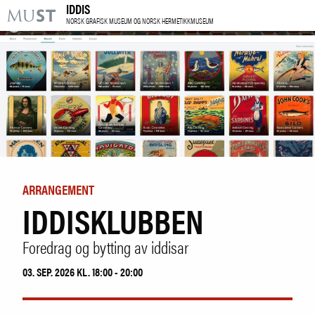
IDDIS
KR
M
NORSK GRAFISK MUSEUM OG NORSK HERMETIKKMUSEUM
BESØK OSS
UTSTILLINGER
ARRANGEMENTER
LÆRING
ARRANGEMENT
IDDISKLUBBEN
|
NO
ENG
Foredrag og bytting av iddisar
Kjøp billett og årskort
03. SEP. 2026 KL. 18:00 - 20:00
Forskning
Utleie