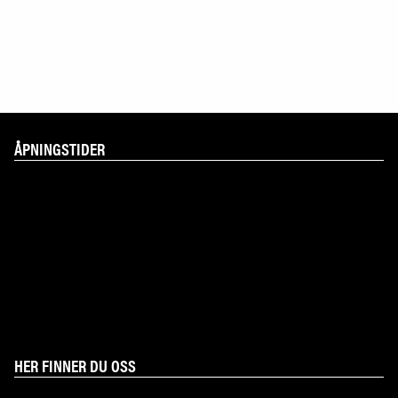
ÅPNINGSTIDER
Mandag
10.00-16.00
Tirsdag
10.00-16.00
Onsdag
10.00-16.00
Torsdag
10.00-16.00
Fredag
10.00-16.00
Lørdag
10.00-16.00
Søndag
10.00-16.00
HER FINNER DU OSS