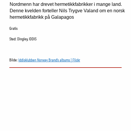
Samling
Nordmenn har drevet hermetikkfabrikker i mange land.
Fristelser i museumsbutikken
Denne kvelden forteller Nils Trygve Valand om en norsk
IDDIS Café & Brasserie
hermetikkfabrikk på Galapagos
Venneforening
Gratis
Iddisklubben
Om museet
Sted: Dingley, IDDIS
Ansatte
Visste du at
Bilde:
Iddisklubben Norway Brand’s albums | Flickr
SØK