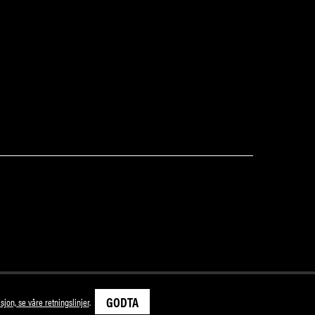
GODTA
sjon, se våre retningslinjer
.