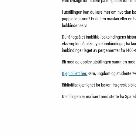
våre dyktige formidlere på en guidet tur i mu
I utstillingen kan du lære mer om hvordan bø
papp eller skinn? Er det en maskin eller e
bokbinder selv!
Du får også et innblikk i bokbindingens hist
eksempler på ulike typer innbindinger, fra ku
innbindinger laget av pergamenter fra 1400-t
Bli med og opplev utstillingen sammen med o
Kjøp billett her.
Barn, ungdom og studenter/ve
Bibliofilia: kjærlighet for bøker [fra gresk biblio
Utstillingen er realisert med støtte fra Spar