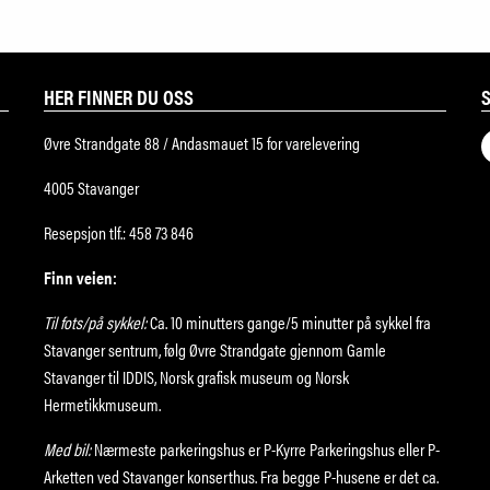
HER FINNER DU OSS
Øvre Strandgate 88 / Andasmauet 15 for varelevering
4005 Stavanger
Resepsjon tlf.: 458 73 846
Finn veien:
Til fots/på sykkel:
Ca. 10 minutters gange/5 minutter på sykkel fra
Stavanger sentrum, følg Øvre Strandgate gjennom Gamle
Stavanger til IDDIS, Norsk grafisk museum og Norsk
Hermetikkmuseum.
Med bil:
Nærmeste parkeringshus er P-Kyrre Parkeringshus eller P-
Arketten ved Stavanger konserthus. Fra begge P-husene er det ca.