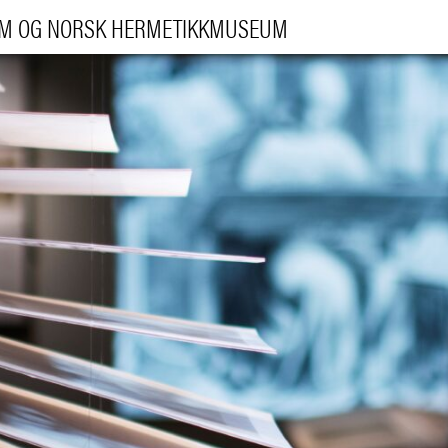
UM OG NORSK HERMETIKKMUSEUM
BESØK 
UTSTILLIN
ARRANGEMENT
LÆRI
|
NO
ENG