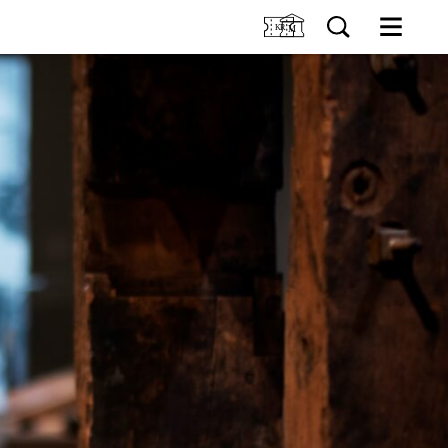
M
OSS
Kjøp billett og årskort
Forskning
GER
Utleie
Samling
ER
Fristelser i museumsbutikken
IDDIS Café & Brasserie
NG
Venneforening
Iddisklubben
Om museet
Ansatte
Visste du at
SØK