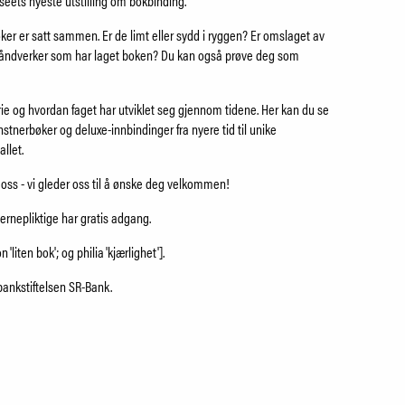
seets nyeste utstilling om bokbinding.
ker er satt sammen. Er de limt eller sydd i ryggen? Er omslaget av
n håndverker som har laget boken? Du kan også prøve deg som
orie og hvordan faget har utviklet seg gjennom tidene. Her kan du se
nstnerbøker og deluxe-innbindinger fra nyere tid til unike
allet.
ss - vi gleder oss til å ønske deg velkommen!
rnepliktige har gratis adgang.
n 'liten bok'; og philia 'kjærlighet'].
ebankstiftelsen SR-Bank.