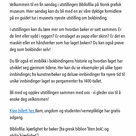
Samling
Velkommen til en fin søndag i utstillingen Bibliofilia på Norsk grafisk
Fristelser i museumsbutikken
museum. Hver søndag kan du bli med en av våre dyktige formidlere
IDDIS Café & Brasserie
på en guidet tur i museets nyeste utstilling om bokbinding.
Venneforening
I utstillingen kan du lære mer om hvordan bøker er satt sammen. Er
Iddisklubben
de limt eller sydd i ryggen? Er omslaget av papp eller skinn? Er det en
Om museet
maskin eller en håndverker som har laget boken? Du kan også prøve
Ansatte
deg som bokbinder selv!
Visste du at
Du får også et innblikk i bokbindingens historie og hvordan faget har
utviklet seg gjennom tidene. Her kan du se eksempler på ulike typer
innbindinger, fra kunstnerbøker og deluxe-innbindinger fra nyere tid til
SØK
unike innbindinger laget av pergamenter fra 1400-tallet.
Bli med og opplev utstillingen sammen med oss - vi gleder oss til å
ønske deg velkommen!
Kjøp billett her.
Barn, ungdom og studenter/vernepliktige har gratis
adgang.
Bibliofilia: kjærlighet for bøker [fra gresk biblion 'liten bok'; og
philia 'kjærlighet'].