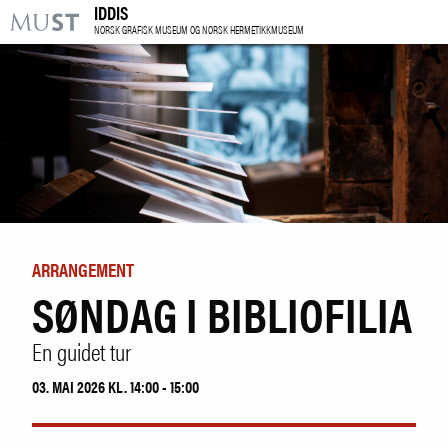
IDDIS
KR
M
NORSK GRAFISK MUSEUM OG NORSK HERMETIKKMUSEUM
BESØK OSS
UTSTILLINGER
ARRANGEMENTER
LÆRING
ARRANGEMENT
SØNDAG I BIBLIOFILIA
|
NO
ENG
En guidet tur
Kjøp billett og årskort
03. MAI 2026 KL. 14:00 - 15:00
Forskning
Utleie