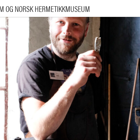
UM OG NORSK HERMETIKKMUSEUM
BESØK 
UTSTILLIN
ARRANGEMENT
LÆRI
|
NO
ENG