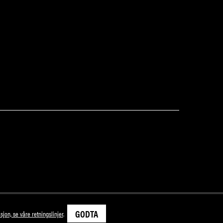
GODTA
sjon, se våre retningslinjer
.