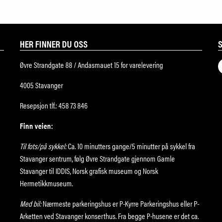
HER FINNER DU OSS
Øvre Strandgate 88 / Andasmauet 15 for varelevering
4005 Stavanger
Resepsjon tlf.: 458 73 846
Finn veien:
Til fots/på sykkel:
Ca. 10 minutters gange/5 minutter på sykkel fra
Stavanger sentrum, følg Øvre Strandgate gjennom Gamle
Stavanger til IDDIS, Norsk grafisk museum og Norsk
Hermetikkmuseum.
Med bil:
Nærmeste parkeringshus er P-Kyrre Parkeringshus eller P-
Arketten ved Stavanger konserthus. Fra begge P-husene er det ca.