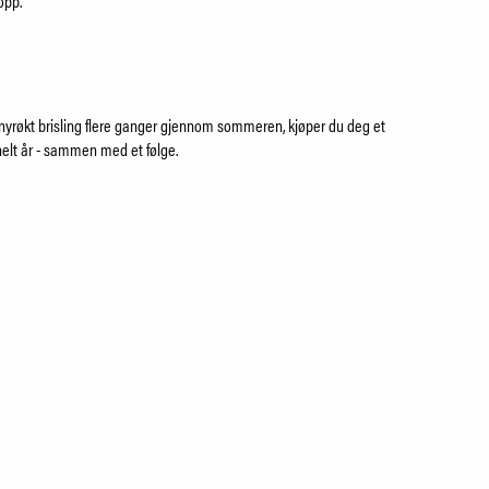
 opp.
nyrøkt brisling flere ganger gjennom sommeren, kjøper du deg et
 helt år - sammen med et følge.