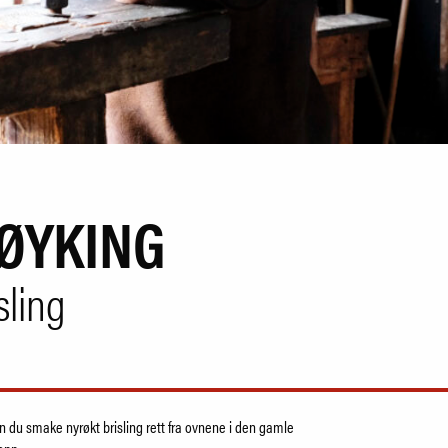
ØYKING
sling
kan du smake nyrøkt brisling rett fra ovnene i den gamle