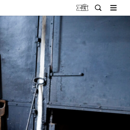
M
OSS
Kjøp billett og årskort
Forskning
GER
Utleie
Samling
ER
Fristelser i museumsbutikken
IDDIS Café & Brasserie
NG
Venneforening
Iddisklubben
Om museet
Ansatte
Visste du at
SØK