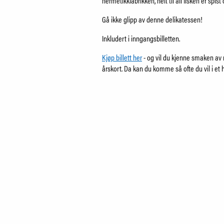
hermetikkfabrikken, helt til all fisken er spist
Gå ikke glipp av denne delikatessen!
Inkludert i inngangsbilletten.
Kjøp billett her
- og vil du kjenne smaken av 
årskort. Da kan du komme så ofte du vil i et