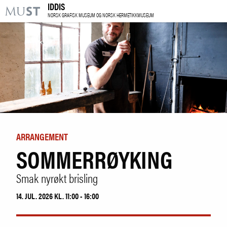
IDDIS
KR
M
NORSK GRAFISK MUSEUM OG NORSK HERMETIKKMUSEUM
BESØK OSS
UTSTILLINGER
ARRANGEMENTER
LÆRING
ARRANGEMENT
SOMMERRØYKING
|
NO
ENG
Smak nyrøkt brisling
Kjøp billett og årskort
14. JUL. 2026 KL. 11:00 - 16:00
Forskning
Utleie