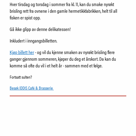
Samling
Hver tirsdag og torsdag i sommer fra kl. 11, kan du smake nyrøkt
Fristelser i museumsbutikken
brisling rett fra ovnene i den gamle hermetikkfabrikken, helt til all
IDDIS Café & Brasserie
fisken er spist opp.
Venneforening
Gå ikke glipp av denne delikatessen!
Iddisklubben
Om museet
Inkludert i inngangsbilletten.
Ansatte
Kjøp billett her
- og vil du kjenne smaken av nyrøkt brisling flere
Visste du at
ganger gjennom sommeren, kjøper du deg et årskort. Da kan du
komme så ofte du vil i et helt år - sammen med et følge.
Fortsatt sulten?
SØK
Besøk IDDIS Café & Brasserie