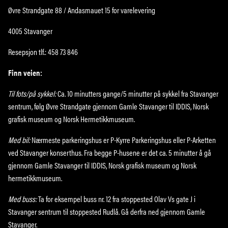
Øvre Strandgate 88 / Andasmauet 15 for varelevering
4005 Stavanger
Resepsjon tlf.: 458 73 846
Finn veien:
Til fots/på sykkel:
Ca. 10 minutters gange/5 minutter på sykkel fra Stavanger
sentrum, følg Øvre Strandgate gjennom Gamle Stavanger til IDDIS, Norsk
grafisk museum og Norsk Hermetikkmuseum.
Med bil:
Nærmeste parkeringshus er P-Kyrre Parkeringshus eller P-Arketten
ved Stavanger konserthus. Fra begge P-husene er det ca. 5 minutter å gå
gjennom Gamle Stavanger til IDDIS, Norsk grafisk museum og Norsk
hermetikkmuseum.
Med buss:
Ta for eksempel buss nr. 12 fra stoppested Olav Vs gate J i
Stavanger sentrum til stoppested Rudlå. Gå derfra ned gjennom Gamle
Stavanger.