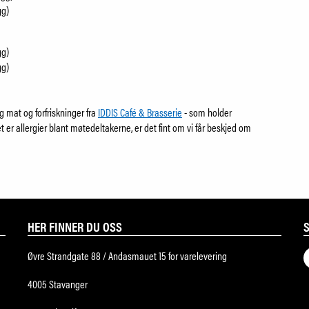
gg)
gg)
gg)
 mat og forfriskninger fra
IDDIS Café & Brasserie
- som holder
er allergier blant møtedeltakerne, er det fint om vi får beskjed om
HER FINNER DU OSS
Øvre Strandgate 88 / Andasmauet 15 for varelevering
4005 Stavanger