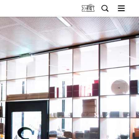
M
OSS
Kjøp billett og årskort
Forskning
GER
Utleie
Samling
ER
Fristelser i museumsbutikken
IDDIS Café & Brasserie
NG
Venneforening
Iddisklubben
Om museet
Ansatte
Visste du at
SØK