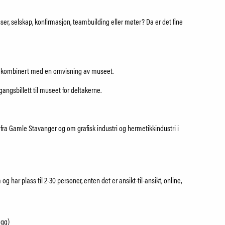
nser, selskap, konfirmasjon, teambuilding eller møter? Da er det fine
g, kombinert med en omvisning av museet.
angsbillett til museet for deltakerne.
fra Gamle Stavanger og om grafisk industri og hermetikkindustri i
 har plass til 2-30 personer, enten det er ansikt-til-ansikt, online,
egg)