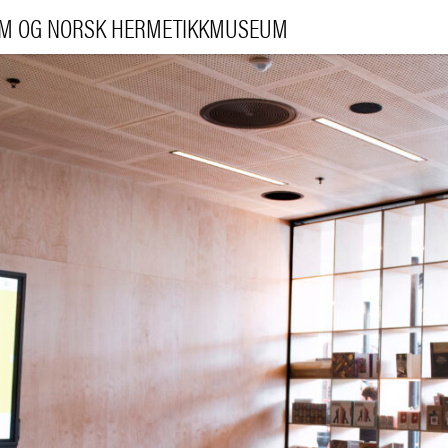
UM OG NORSK HERMETIKKMUSEUM
BESØK 
UTSTILLIN
ARRANGEMENT
LÆRI
|
NO
ENG