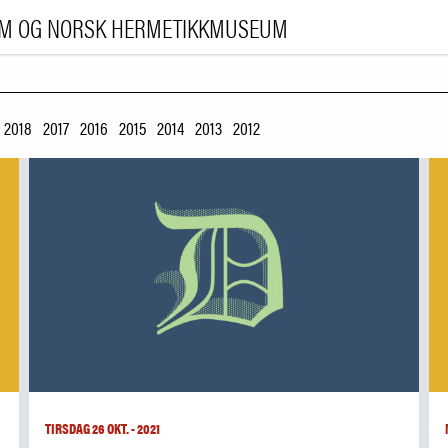
UM OG NORSK HERMETIKKMUSEUM
BESØK 
2018
2017
2016
2015
2014
2013
2012
UTSTILLIN
ARRANGEMENT
LÆRI
|
NO
ENG
TIRSDAG 26 OKT. - 2021