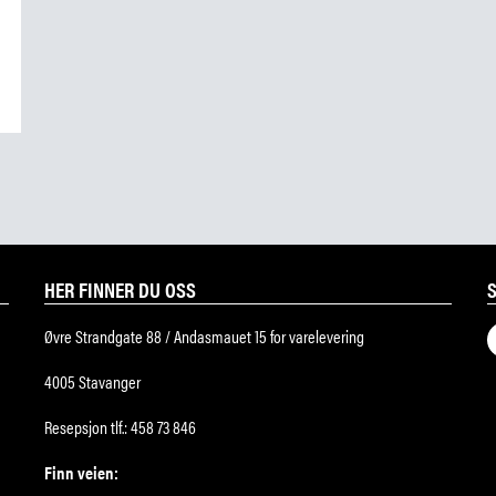
HER FINNER DU OSS
Øvre Strandgate 88 / Andasmauet 15 for varelevering
4005 Stavanger
Resepsjon tlf.: 458 73 846
Finn veien: