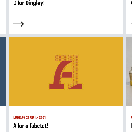
D for Dingley!
LØRDAG 23 OKT. - 2021
A for alfabetet!