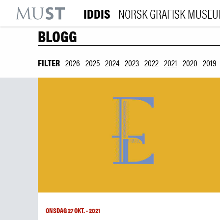
IDDIS
NORSK GRAFISK MUSE
KR
M
BLOGG
FILTER
2026
2025
2024
2023
2022
2021
2020
2019
ONSDAG 27 OKT. - 2021