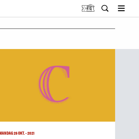
M
OSS
Kjøp billett og årskort
Forskning
GER
Utleie
Samling
ER
Fristelser i museumsbutikken
IDDIS Café & Brasserie
NG
Venneforening
Iddisklubben
Om museet
Ansatte
Visste du at
SØK
MANDAG 25 OKT. - 2021