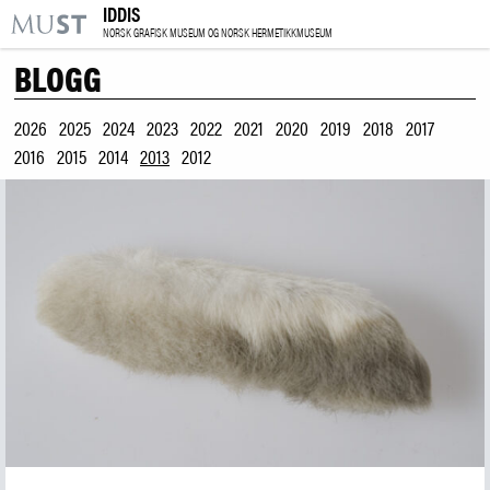
IDDIS
KR
M
NORSK GRAFISK MUSEUM OG NORSK HERMETIKKMUSEUM
BLOGG
BESØK OSS
UTSTILLINGER
2026
2025
2024
2023
2022
2021
2020
2019
2018
2017
2016
2015
2014
2013
2012
ARRANGEMENTER
LÆRING
|
NO
ENG
Kjøp billett og årskort
Forskning
Utleie