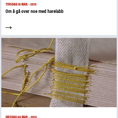
Samling
TIRSDAG 19 MAR. - 2013
Fristelser i museumsbutikken
Om å gå over noe med harelabb
IDDIS Café & Brasserie
Venneforening
Iddisklubben
Om museet
Ansatte
Visste du at
SØK
ONSDAG 06 MAR. - 2013