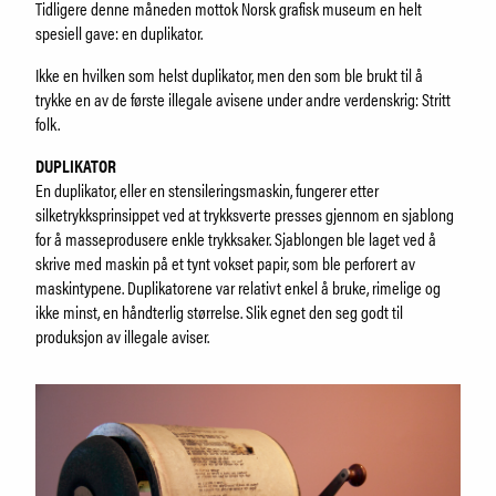
Samling
Tidligere denne måneden mottok Norsk grafisk museum en helt
Fristelser i museumsbutikken
spesiell gave: en duplikator.
IDDIS Café & Brasserie
Ikke en hvilken som helst duplikator, men den som ble brukt til å
Venneforening
trykke en av de første illegale avisene under andre verdenskrig: Stritt
Iddisklubben
folk.
Om museet
DUPLIKATOR
Ansatte
En duplikator, eller en stensileringsmaskin, fungerer etter
Visste du at
silketrykksprinsippet ved at trykksverte presses gjennom en sjablong
for å masseprodusere enkle trykksaker. Sjablongen ble laget ved å
skrive med maskin på et tynt vokset papir, som ble perforert av
maskintypene. Duplikatorene var relativt enkel å bruke, rimelige og
SØK
ikke minst, en håndterlig størrelse. Slik egnet den seg godt til
produksjon av illegale aviser.