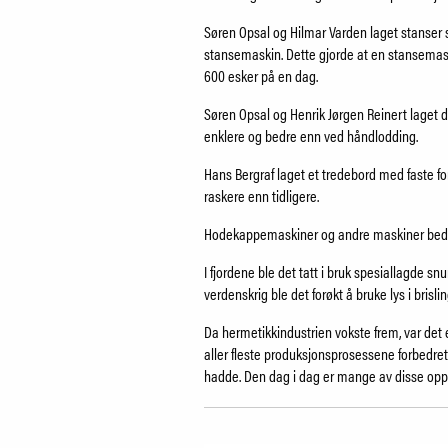
Søren Opsal og Hilmar Varden laget stanser
stansemaskin. Dette gjorde at en stansemas
600 esker på en dag.
Søren Opsal og Henrik Jørgen Reinert laget 
enklere og bedre enn ved håndlodding.
Hans Bergraf laget et tredebord med faste fo
raskere enn tidligere.
Hodekappemaskiner og andre maskiner bedre
I fjordene ble det tatt i bruk spesiallagde sn
verdenskrig ble det forøkt å bruke lys i brisli
Da hermetikkindustrien vokste frem, var det
aller fleste produksjonsprosessene forbedret
hadde. Den dag i dag er mange av disse oppfi