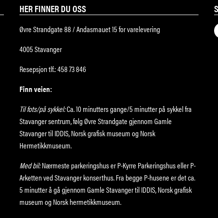
HER FINNER DU OSS
Øvre Strandgate 88 / Andasmauet 15 for varelevering
4005 Stavanger
Resepsjon tlf.: 458 73 846
Finn veien:
Til fots/på sykkel:
Ca. 10 minutters gange/5 minutter på sykkel fra
Stavanger sentrum, følg Øvre Strandgate gjennom Gamle
Stavanger til IDDIS, Norsk grafisk museum og Norsk
Hermetikkmuseum.
Med bil:
Nærmeste parkeringshus er P-Kyrre Parkeringshus eller P-
Arketten ved Stavanger konserthus. Fra begge P-husene er det ca.
5 minutter å gå gjennom Gamle Stavanger til IDDIS, Norsk grafisk
museum og Norsk hermetikkmuseum.