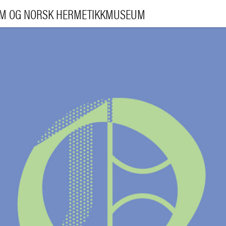
UM OG NORSK HERMETIKKMUSEUM
BESØK 
UTSTILLIN
ARRANGEMENT
LÆRI
|
NO
ENG