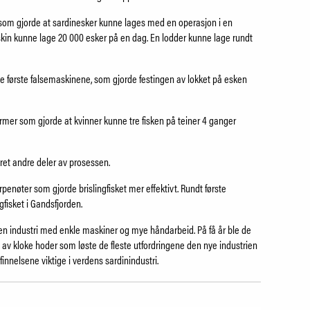
 som gjorde at sardinesker kunne lages med en operasjon i en
kin kunne lage 20 000 esker på en dag. En lodder kunne lage rundt
de første falsemaskinene, som gjorde festingen av lokket på esken
rmer som gjorde at kvinner kunne tre fisken på teiner 4 ganger
t andre deler av prosessen.
urpenøter som gjorde brislingfisket mer effektivt. Rundt første
ngfisket i Gandsfjorden.
 en industri med enkle maskiner og mye håndarbeid. På få år ble de
 av kloke hoder som løste de fleste utfordringene den nye industrien
nnelsene viktige i verdens sardinindustri.