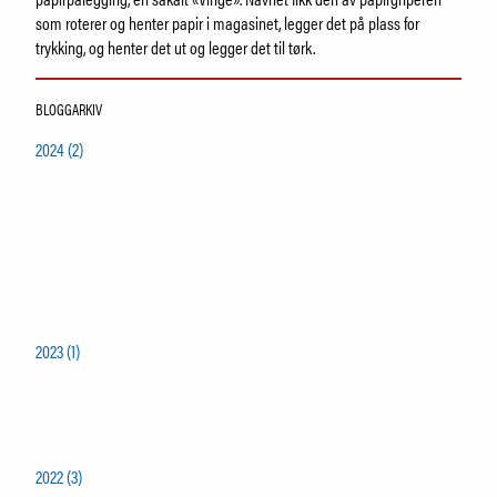
Samling
som roterer og henter papir i magasinet, legger det på plass for
Fristelser i museumsbutikken
trykking, og henter det ut og legger det til tørk.
IDDIS Café & Brasserie
Venneforening
BLOGGARKIV
Iddisklubben
Om museet
2024 (2)
Ansatte
Visste du at
SØK
2023 (1)
2022 (3)