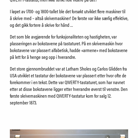
Samling
Fristelser i museumsbutikken
I løpet av 1700- og 1800-tallet ble det forsøkt utviklet flere maskiner til
IDDIS Café & Brasserie
å skrive med – altså skrivemaskiner! De første var ikke særlig effektive,
Venneforening
og det gikk fortere å skrive for hånd …
Iddisklubben
Det som ble avgjørende for funksjonaliteten og hastigheten, var
Om museet
plasseringen av bokstavene på tastaturet. På en skrivemaskin hvor
Ansatte
bokstavene var plassert alfabetisk, hadde «armene» med bokstavene
på lett for å henge seg opp i hverandre.
Visste du at
Det store gjennombruddet var at Latham Sholes og Carlos Glidden fra
USA utviklet et tastatur der bokstavene var plassert etter hvor ofte de
SØK
forekommer i en tekst. Dette var QWERTY-tastaturet, som har navnet
etter at disse bokstavene ligger etter hverandre øverst til venstre. Den
første skrivemaskinen med QWERTY-tastatur kom for salg 12.
september 1873.