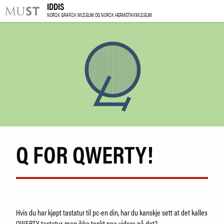
IDDIS
KR
M
NORSK GRAFISK MUSEUM OG NORSK HERMETIKKMUSEUM
BESØK OSS
UTSTILLINGER
ARRANGEMENTER
LÆRING
Q FOR QWERTY!
|
NO
ENG
Kjøp billett og årskort
Forskning
Utleie
Hvis du har kjøpt tastatur til pc-en din, har du kanskje sett at det kalles
QWERTY-tastatur, men ikke tenkt noe videre på det?