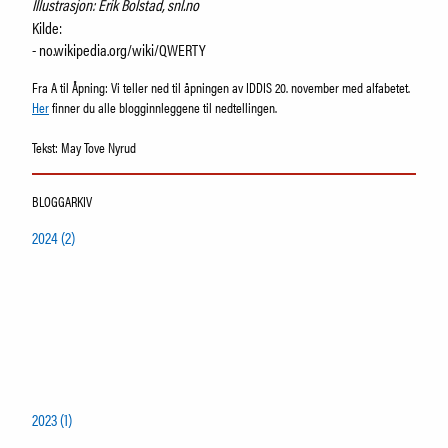
Illustrasjon: Erik Bolstad, snl.no
Kilde:
- no.wikipedia.org/wiki/QWERTY
Fra A til Åpning: Vi teller ned til åpningen av IDDIS 20. november med alfabetet.
Her
finner du alle blogginnleggene til nedtellingen.
Tekst: May Tove Nyrud
BLOGGARKIV
2024 (2)
2023 (1)