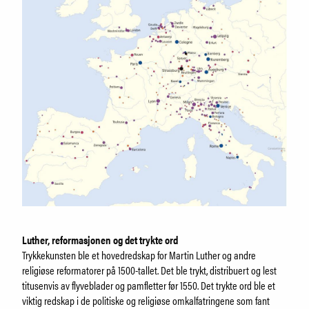
Luther, reformasjonen og det trykte ord
Trykkekunsten ble et hovedredskap for Martin Luther og andre
religiøse reformatorer på 1500-tallet. Det ble trykt, distribuert og lest
titusenvis av flyveblader og pamfletter før 1550. Det trykte ord ble et
viktig redskap i de politiske og religiøse omkalfatringene som fant