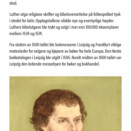
sted.
Luther utga religiøse skrifter og bibeloversettelse på folkespråket tysk
i stedet for latin. Opplagstallene nådde nye og eventyrlige høyder.
Luthers bibelutgave ble trykt og solgt i mer enn 100.000 eksemplarer
mellom 1534 og 1574.
Fra slutten av 1500-tallet ble bokmessene i Leipzig og Frankfurt viktige
møtesteder for selgere og kjøpere av bøker fra hele Europa. Den første
bokkatalogen i Leipzig ble utgitt i 1595. Rundt midten av 1600-tallet var
Leipzig den ledende messebyen for bøker og bokhandel.