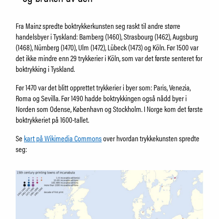
Samling
Fristelser i museumsbutikken
IDDIS Café & Brasserie
Fra Mainz spredte boktrykkerkunsten seg raskt til andre større
handelsbyer i Tyskland: Bamberg (1460), Strasbourg (1462), Augsburg
Venneforening
(1468), Nürnberg (1470), Ulm (1472), Lübeck (1473) og Köln. Før 1500 var
Iddisklubben
det ikke mindre enn 29 trykkerier i Köln, som var det første senteret for
Om museet
boktrykking i Tyskland.
Ansatte
Før 1470 var det blitt opprettet trykkerier i byer som: Paris, Venezia,
Visste du at
Roma og Sevilla. Før 1490 hadde boktrykkingen også nådd byer i
Norden som Odense, København og Stockholm. I Norge kom det første
boktrykkeriet på 1600-tallet.
SØK
Se
kart på Wikimedia Commons
over hvordan trykkekunsten spredte
seg: